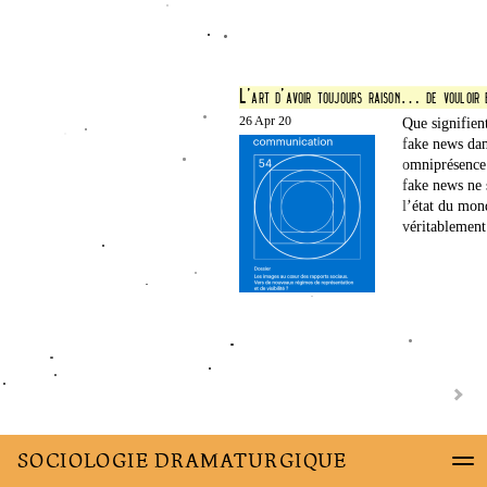
26 Apr 20
Que signifient
fake news dan
omniprésence 
fake news ne 
l’état du mond
véritablement 
SOCIOLOGIE DRAMATURGIQUE