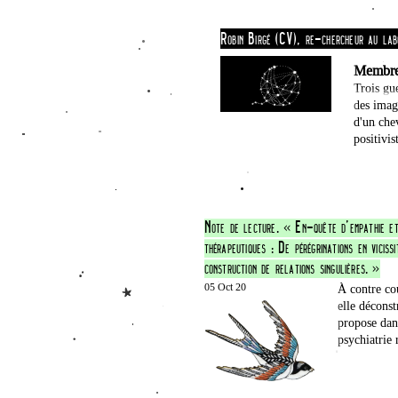
Membre 
Trois gu
des imag
d'un chev
positivis
05 Oct 20
À contre cou
elle déconstr
propose dan
psychiatrie 